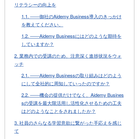
リテラシーの向上を
1.1.
――御社のAidemy Business導入のきっかけ
を教えてください。
1.2.
――Aidemy Businessにはどのような期待を
していますか？
2.
業務内での受講のため、注意深く進捗状況をウォ
ッチ
2.1.
――Aidemy Businessの取り組みはどのよう
にして全社的に周知していったのですか？
2.2.
――機会の提供だけでなく、Aidemy Busines
sの受講を最大限活用し活性化させるための工夫
はどのようなことをされましたか？
3.
社員のさらなる学習意欲に繋がった手応えを感じ
て