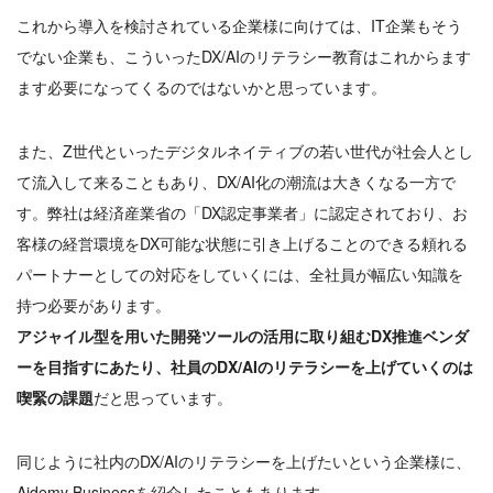
これから導入を検討されている企業様に向けては、IT企業もそう
でない企業も、こういったDX/AIのリテラシー教育はこれからます
ます必要になってくるのではないかと思っています。
また、Z世代といったデジタルネイティブの若い世代が社会人とし
て流入して来ることもあり、DX/AI化の潮流は大きくなる一方で
す。弊社は経済産業省の「DX認定事業者」に認定されており、お
客様の経営環境をDX可能な状態に引き上げることのできる頼れる
パートナーとしての対応をしていくには、全社員が幅広い知識を
持つ必要があります。
アジャイル型を用いた開発ツールの活用に取り組むDX推進ベンダ
ーを目指すにあたり、社員のDX/AIのリテラシーを上げていくのは
喫緊の課題
だと思っています。
同じように社内のDX/AIのリテラシーを上げたいという企業様に、
Aidemy Businessを紹介したこともあります。