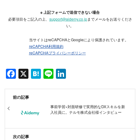
※ 上記フォームで送信できない場合
必要項目をご記入の上、
support@aidemy.co.jp
までメールをお送りくださ
い。
当サイトはreCAPCHAとGoogleにより保護されています。
reCAPCHA利用規約
reCAPCHAプライバシーポリシー
F
X
H
Li
Li
a
at
n
n
c
e
e
k
前の記事
e
n
e
事前学習×対面研修で実用的なDXスキルを新
b
a
dI
入社員に。テルモ株式会社様インタビュー
o
n
o
次の記事