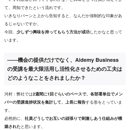
て、周知できたという流れです。
いきなりバーンと上から告知すると、なんだか強制的な印象があ
るじゃないですか。
今回、
少しずつ興味を持ってもらう方法が成功
したかなと思って
います。
――機会の提供だけでなく、Aidemy Business
の受講を最大限活用し活性化させるための工夫は
どのようなことをされましたか？
河村：弊社では
2週間に1回ぐらいのペースで、各部署単位でメン
バーの受講進捗状況を集計して、上長に報告
する形をとっていま
す。
必然的に、
社員どうしでお互いの頑張りで刺激しあう仕組みが構
築された
と思います。