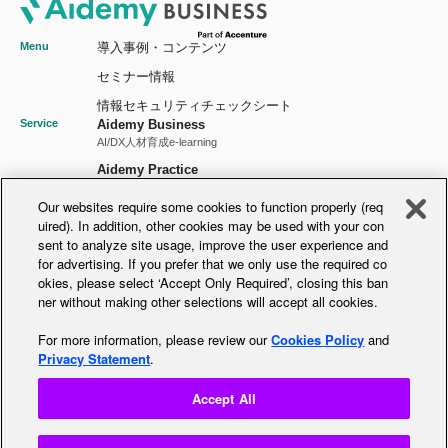
Menu
導入事例・コンテンツ
セミナー情報
情報セキュリティチェックシート
Service
Aidemy Business
AI/DX人材育成e-learning
Aidemy Practice
AI/DX実践型研修
Our websites require some cookies to function properly (req
Aidemy GX
uired). In addition, other cookies may be used with your con
GX人材育成プラットフォーム
sent to analyze site usage, improve the user experience and
DPAS
for advertising. If you prefer that we only use the required co
DX推進力の可視化アセスメント
okies, please select ‘Accept Only Required’, closing this ban
Notice
プライバシーポリシー
ner without making other selections will accept all cookies.
情報セキュリティ基本方針
For more information, please review our
Cookies Policy
and
個人情報の保護に関する基本方針
Privacy Statement
.
推奨環境のご案内
Accept All
お問い合わせ