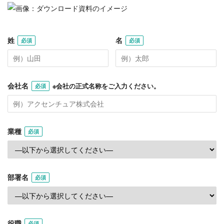
姓
名
必須
必須
会社名
※会社の正式名称をご入力ください。
必須
業種
必須
部署名
必須
役職
必須