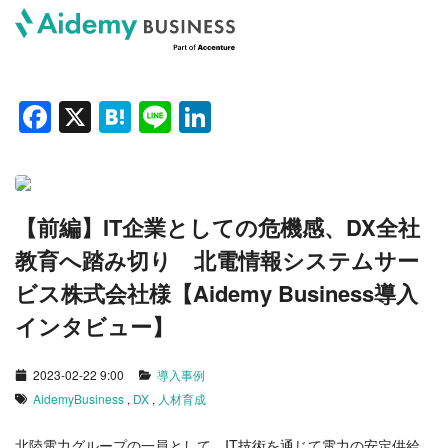
F
X
H
Li
Li
a
at
n
n
c
e
e
k
e
n
e
【前編】IT企業としての危機感、DX全社
b
a
dI
教育へ踏み切り 北電情報システムサー
o
n
ビス株式会社様【Aidemy Business導入
o
インタビュー】
k
2023-02-22 9:00
導入事例
AidemyBusiness
,
DX
,
人材育成
北陸電力グループの一員として、IT技術を通じて電力の安定供給