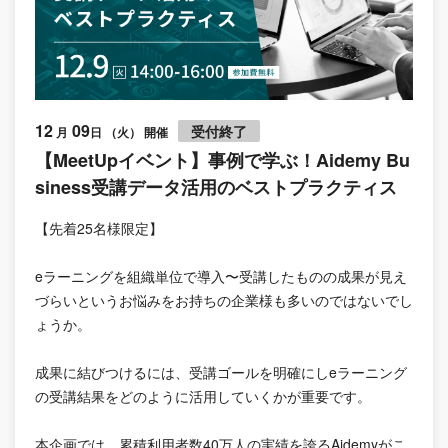
12
09
受付終了
月
日 （火） 開催
【MeetUpイベント】事例で学ぶ！Aidemy Bu
siness受講データ活用のベストプラクティス
【先着25名様限定】
eラーニングを組織単位で導入〜受講したものの成果が見え
づらいというお悩みをお持ちの企業様も多いのではないでし
ょうか。
成果に結びつけるには、受講ゴールを明確にしeラーニング
の受講結果をどのように活用していくかが重要です。
本企画では、累積利用者数40万人の実績を誇るAidemyがこ