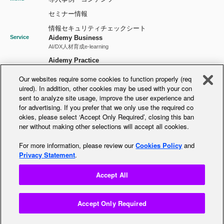
セミナー情報
情報セキュリティチェックシート
Service
Aidemy Business
AI/DX人材育成e-learning
Aidemy Practice
AI/DX実践型研修
Our websites require some cookies to function properly (req
Aidemy GX
uired). In addition, other cookies may be used with your con
GX人材育成プラットフォーム
sent to analyze site usage, improve the user experience and
DPAS
for advertising. If you prefer that we only use the required co
DX推進力の可視化アセスメント
okies, please select ‘Accept Only Required’, closing this ban
Notice
プライバシーポリシー
ner without making other selections will accept all cookies.
情報セキュリティ基本方針
For more information, please review our
Cookies Policy
and
個人情報の保護に関する基本方針
Privacy Statement
.
推奨環境のご案内
Accept All
お問い合わせ
Accept Only Required